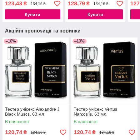
123,43
128,79
127
₴
₴
134,16 ₴
134,16 ₴
Купити
Купити
Акційні пропозиції та новинки
–10%
–10%
Тестер унісекс Alexandre J
Тестер унісекс Vertus
Black Muscs, 63 мл
Narcos'is, 63 мл.
В наявності
В наявності
120,74
120,74
₴
₴
134,16 ₴
134,16 ₴