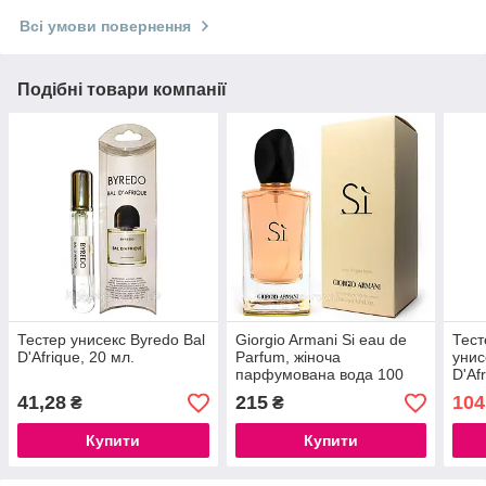
Всі умови повернення
Подібні товари компанії
Тестер унисекс Byredo Bal
Giorgio Armani Si eau de
Тес
D'Afrique, 20 мл.
Parfum, жіноча
унис
парфумована вода 100
D'Af
мл.
41,28
215
104
₴
₴
Купити
Купити