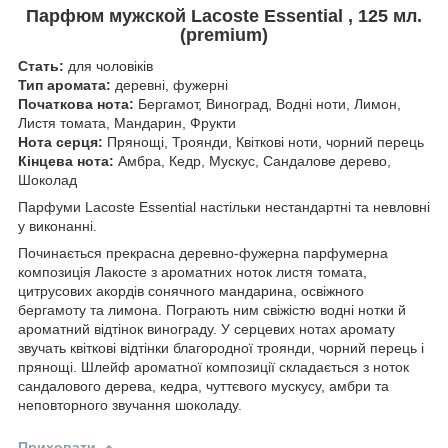
Парфюм мужской Lacoste Essential , 125 мл.
(premium)
Стать:
для чоловіків
Тип аромата:
деревні, фужерні
Початкова нота:
Бергамот, Виноград, Водні ноти, Лимон,
Листя томата, Мандарин, Фрукти
Нота серця:
Прянощі, Троянди, Квіткові ноти, чорний перець
Кінцева нота:
Амбра, Кедр, Мускус, Сандалове дерево,
Шоколад
Парфуми Lacoste Essential настільки нестандартні та невловні
у виконанні.
Починається прекрасна деревно-фужерна парфумерна
композиція Лакосте з ароматних ноток листя томата,
цитрусових акордів сонячного мандарина, освіжного
бергамоту та лимона. Пограють ним свіжістю водні нотки й
ароматний відтінок винограду. У серцевих нотах аромату
звучать квіткові відтінки благородної троянди, чорний перець і
прянощі. Шлейф ароматної композиції складається з ноток
сандалового дерева, кедра, чуттєвого мускусу, амбри та
неповторного звучання шоколаду.
Приховати