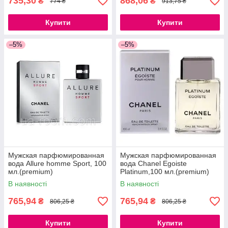
735,30
868,06
₴
₴
774 ₴
913,75 ₴
Купити
Купити
–5%
–5%
Мужская парфюмированная
Мужская парфюмированная
вода Allure homme Sport, 100
вода Chanel Egoiste
мл.(premium)
Platinum,100 мл.(premium)
В наявності
В наявності
765,94
765,94
₴
₴
806,25 ₴
806,25 ₴
Купити
Купити