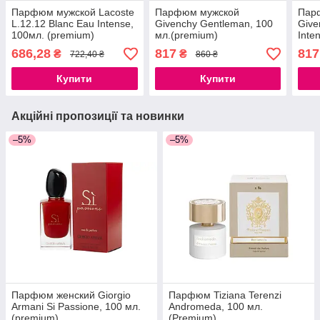
Парфюм мужской Lacoste
Парфюм мужской
Пар
L.12.12 Blanc Eau Intense,
Givenchy Gentleman, 100
Give
100мл. (premium)
мл.(premium)
Inte
686,28
817
817
₴
₴
722,40 ₴
860 ₴
Купити
Купити
Акційні пропозиції та новинки
–5%
–5%
Парфюм женский Giorgio
Парфюм Tiziana Terenzi
Armani Si Passione, 100 мл.
Andromeda, 100 мл.
(premium)
(Premium)