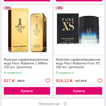
–5%
–5%
Мужская парфюмированная
Мужская парфюмированная
вода Paco Rabanne 1 Million,
вода Paco Rabanne Pure XS,
100 мл. (premium)
100 мл. (premium)
В наявності
В наявності
817
919,12
₴
₴
860 ₴
967,50 ₴
Купити
Купити
Показати ще