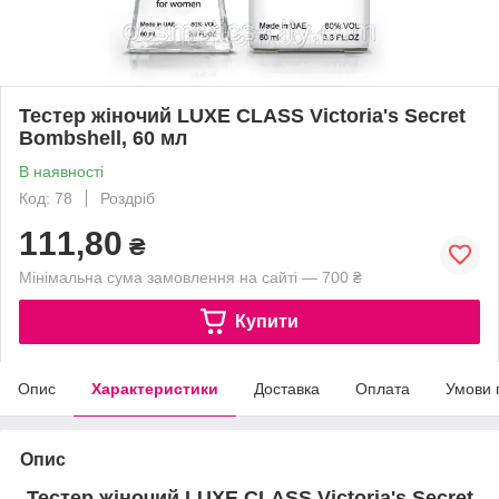
Тестер жіночий LUXE CLASS Victoria's Secret
Bombshell, 60 мл
В наявності
Код: 78
Роздріб
111,80
₴
Мінімальна сума замовлення на сайті — 700 ₴
Купити
Опис
Характеристики
Доставка
Оплата
Умови 
Опис
Тестер жіночий LUXE CLASS Victoria's Secret