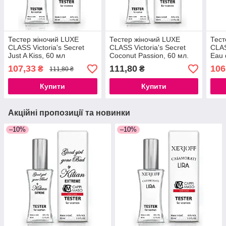
Тестер жіночий LUXE
Тестер жіночий LUXE
Тест
CLASS Victoria's Secret
CLASS Victoria's Secret
CLAS
Just A Kiss, 60 мл
Coconut Passion, 60 мл.
Eau 
Secr
107,33
111,80
106
₴
₴
111,80 ₴
Купити
Купити
Акційні пропозиції та новинки
–10%
–10%