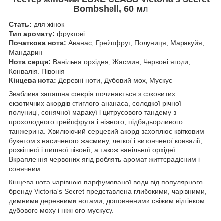
Bombshell, 60 мл
Стать:
для жінок
Тип аромату:
фруктові
Початкова нота:
Ананас, Грейпфрут, Полуниця, Маракуйя,
Мандарин
Нота серця:
Ванільна орхідея, Жасмин, Червоні ягоди,
Конвалія, Півонія
Кінцева нота:
Деревні ноти, Дубовий мох, Мускус
Зваблива запашна феєрія починається з соковитих
екзотичних акордів стиглого ананаса, солодкої річної
полуниці, сонячної маракуї і цитрусового тандему з
прохолодного грейпфрута і ніжного, підбадьорливого
танжерина. Хвилюючий серцевий акорд захоплює квітковим
букетом з насиченого жасмину, легкої і витонченої
конвалії,
розкішної і пишної півонії, а також ванільної орхідеї.
Вкраплення червоних ягід роблять аромат життєрадісним і
сонячним.
Кінцева нота чарівною парфумованої води від популярного
бренду Victoria's Secret представлена глибокими, чарівними,
димними деревними нотами, доповненими свіжим відтінком
дубового моху і ніжного мускусу.