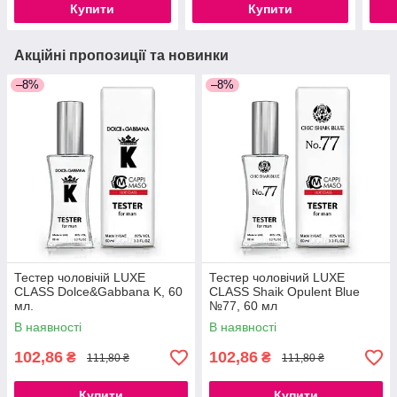
Купити
Купити
Акційні пропозиції та новинки
–8%
–8%
Тестер чоловічій LUXE
Тестер чоловічий LUXE
CLASS Dolce&Gabbana K, 60
CLASS Shaik Opulent Blue
мл.
№77, 60 мл
В наявності
В наявності
102,86
102,86
₴
₴
111,80 ₴
111,80 ₴
Купити
Купити