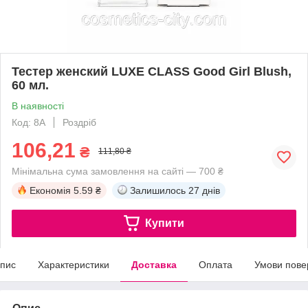
Тестер женский LUXE CLASS Good Girl Blush,
60 мл.
В наявності
Код: 8A
Роздріб
106,21
₴
111,80 ₴
Мінімальна сума замовлення на сайті — 700 ₴
Економія
5.59 ₴
Залишилось
27 днів
Купити
пис
Характеристики
Доставка
Оплата
Умови пове