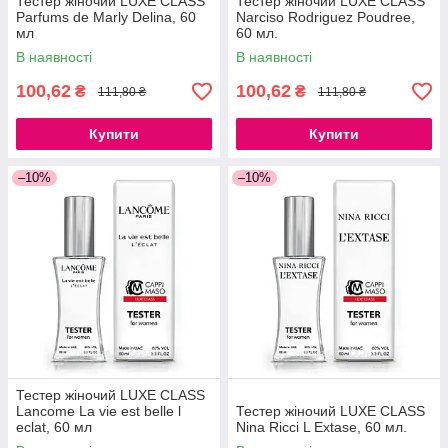
Тестер жіночий LUXE CLASS
Тестер жіночий LUXE CLASS
Parfums de Marly Delina, 60
Narciso Rodriguez Poudree,
мл
60 мл.
В наявності
В наявності
100,62
100,62
₴
₴
111,80 ₴
111,80 ₴
Купити
Купити
–10%
–10%
Тестер жіночий LUXE CLASS
Lancome La vie est belle l
Тестер жіночий LUXE CLASS
eclat, 60 мл
Nina Ricci L Extase, 60 мл.