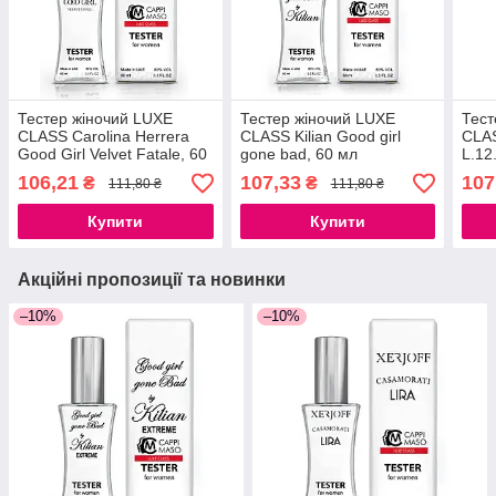
Тестер жіночий LUXE
Тестер жіночий LUXE
Тест
CLASS Carolina Herrera
CLASS Kilian Good girl
CLAS
Good Girl Velvet Fatale, 60
gone bad, 60 мл
L.12
мл
60 м
106,21
107,33
107
₴
₴
111,80 ₴
111,80 ₴
Купити
Купити
Акційні пропозиції та новинки
–10%
–10%