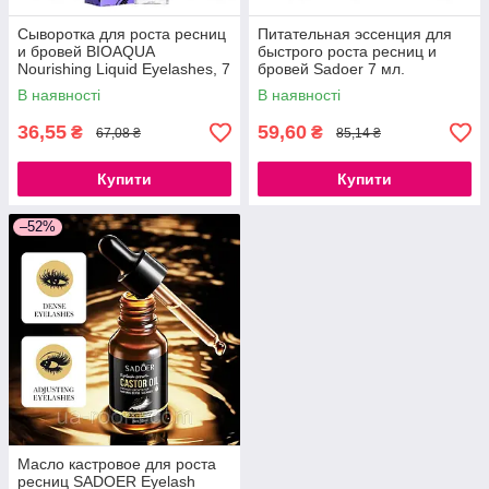
Сыворотка для роста ресниц
Питательная эссенция для
и бровей BIOAQUA
быстрого роста ресниц и
Nourishing Liquid Eyelashes, 7
бровей Sadoer 7 мл.
мл.
В наявності
В наявності
36,55
59,60
₴
₴
67,08 ₴
85,14 ₴
Купити
Купити
–52%
Масло кастровое для роста
ресниц SADOER Eyelash