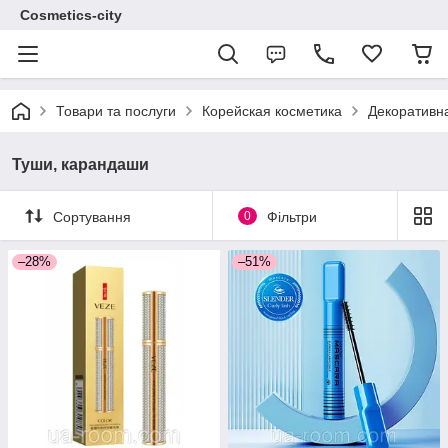
Cosmetics-city
Товари та послуги
Корейская косметика
Декоративн
Туши, карандаши
Сортування
0
Фільтри
–28%
–51%