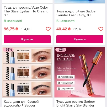
Тушь для ресниц Veze Color
The Stars Eyelash To Cream,
Тушь водостойкая Sadoer
8 г.
Slender Lash Curly, 8 г.
В наявності
В наявності
96,75
40,42
₴
₴
134,16 ₴
82,56 ₴
Купити
Купити
–51%
–52%
Карандаш для бровей
Тушь для ресниц Sadoer
водостойкий Sadoer
Bright Starry Sky Slender