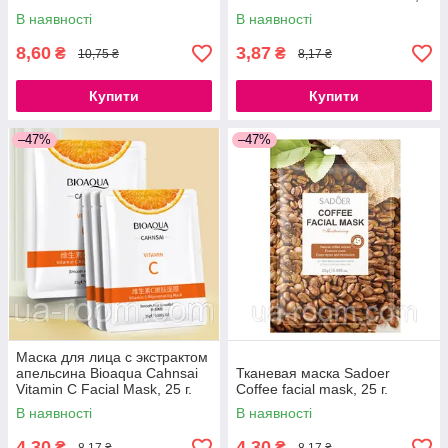
25г
В наявності
В наявності
8,60
3,87
₴
₴
10,75 ₴
8,17 ₴
Купити
Купити
–47%
–47%
Маска для лица с экстрактом
апельсина Bioaqua Cahnsai
Тканевая маска Sadoer
Vitamin C Facial Mask, 25 г.
Coffee facial mask, 25 г.
В наявності
В наявності
4,30
4,30
₴
₴
8,17 ₴
8,17 ₴