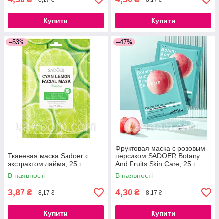
Купити
Купити
–53%
–47%
Фруктовая маска с розовым
Тканевая маска Sadoer с
персиком SADOER Botany
экстрактом лайма, 25 г.
And Fruits Skin Care, 25 г.
В наявності
В наявності
3,87
4,30
₴
₴
8,17 ₴
8,17 ₴
Купити
Купити