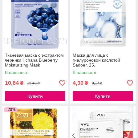
Тканевая маска с экстрактом
Маска для лица с
черники Hchana Blueberry
гиалуроновой кислотой
Moisturizing Mask
Sadoer, 25.
В наявності
В наявності
10,84
4,30
₴
₴
15,48 ₴
8,17 ₴
Купити
Купити
–20%