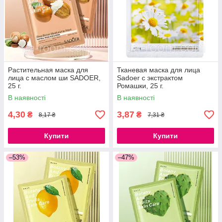
Растительная маска для
Тканевая маска для лица
лица с маслом ши SADOER,
Sadoer c экстрактом
25 г.
Ромашки, 25 г.
В наявності
В наявності
4,30
3,87
₴
₴
8,17 ₴
7,31 ₴
Купити
Купити
–53%
–47%