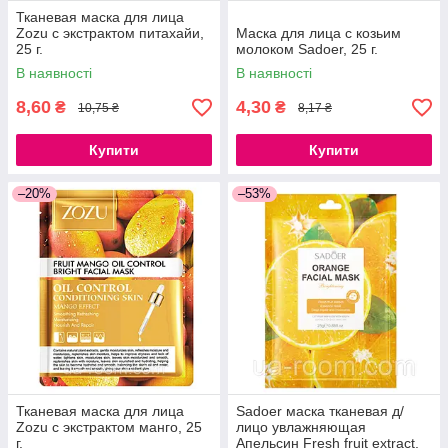
Тканевая маска для лица
Zozu с экстрактом питахайи,
Маска для лица с козьим
25 г.
молоком Sadoer, 25 г.
В наявності
В наявності
8,60
4,30
₴
₴
10,75 ₴
8,17 ₴
Купити
Купити
–20%
–53%
Тканевая маска для лица
Sadoer маска тканевая д/
Zozu с экстрактом манго, 25
лицо увлажняющая
г.
Апельсин Fresh fruit extract,