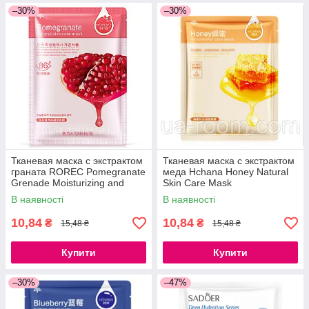
–30%
–30%
Тканевая маска с экстрактом
Тканевая маска с экстрактом
граната ROREC Pomegranate
меда Hchana Honey Natural
Grenade Moisturizing and
Skin Care Mask
Smoothing Mask.
В наявності
В наявності
10,84
10,84
₴
₴
15,48 ₴
15,48 ₴
Купити
Купити
–30%
–47%