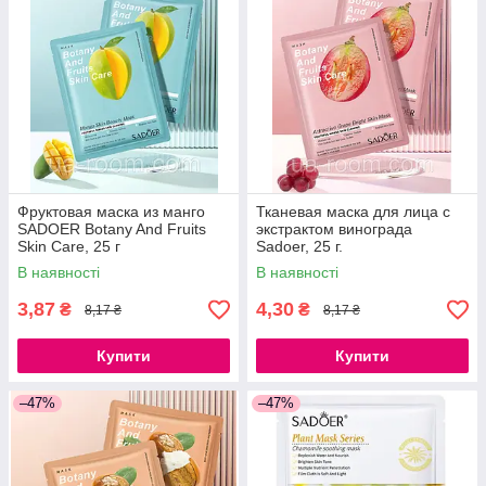
Фруктовая маска из манго
Тканевая маска для лица с
SADOER Botany And Fruits
экстрактом винограда
Skin Care, 25 г
Sadoer, 25 г.
В наявності
В наявності
3,87
4,30
₴
₴
8,17 ₴
8,17 ₴
Купити
Купити
–47%
–47%